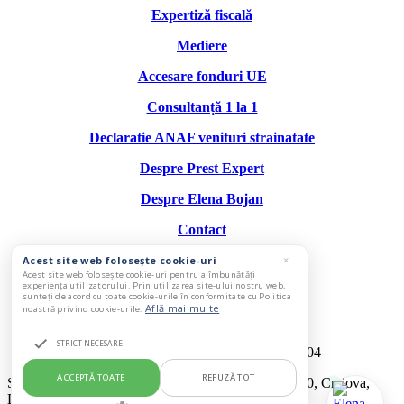
Expertiză fiscală
Mediere
Accesare fonduri UE
Consultanță 1 la 1
Declaratie ANAF venituri strainatate
Despre Prest Expert
Despre Elena Bojan
Contact
+40 723 323 969
Acest site web folosește cookie-uri
×
Acest site web folosește cookie-uri pentru a îmbunătăți
experiența utilizatorului. Prin utilizarea site-ului nostru web,
elenabojan@prestexpert.ro
sunteți de acord cu toate cookie-urile în conformitate cu Politica
Află mai multe
noastră privind cookie-urile.
PREST EXPERT S.R.L.
STRICT NECESARE
CUI: 16219920, Reg Com: J16/454/2004
ACCEPTĂ TOATE
REFUZĂ TOT
Str. M. Kogălniceanu nr. 19, bl. 97, sc. E, et. 2, ap. 10, Craiova,
Dolj