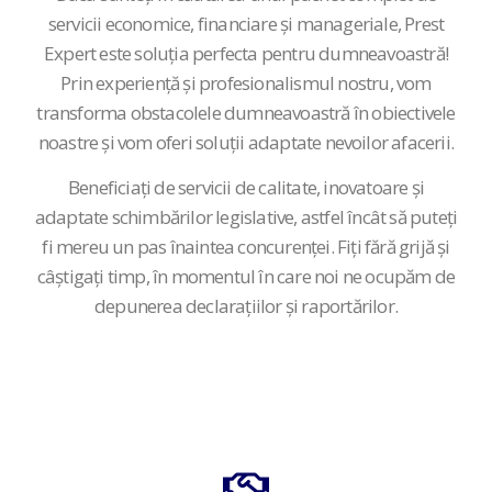
servicii economice, financiare
și
manageriale, Prest
Expert este
soluția
perfecta
pentru
dumneavoastră
!
Prin
experiență
și
profesionalismul nostru, vom
transforma
obstacolele
dumneavoastră
în
obiectivele
noastre
și
vom oferi
soluții
adaptate nevoilor afacerii.
Beneficiați
de servicii de calitate, inovatoare
și
adaptate
schimbărilor
legislative, astfel
încât
să
puteți
fi mereu un
pas
înaintea
concurenței
.
Fiți
fără
grijă
și
câștigați
timp
,
în
momentul
în
care noi ne
ocupăm
de
depunerea
declarațiilor
și
raportărilor
.