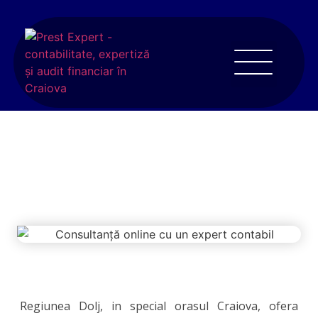
Redactare si depunere proiecte de
finantare in Craiova
Regiunea Dolj, in special orasul Craiova, ofera