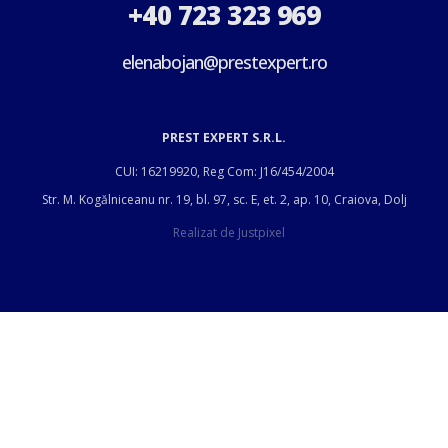
+40 723 323 969
elenabojan@prestexpert.ro
PREST EXPERT S.R.L.
CUI: 16219920, Reg Com: J16/454/2004
Str. M. Kogălniceanu nr. 19, bl. 97, sc. E, et. 2, ap. 10, Craiova, Dolj
Realizat de
Justpixel